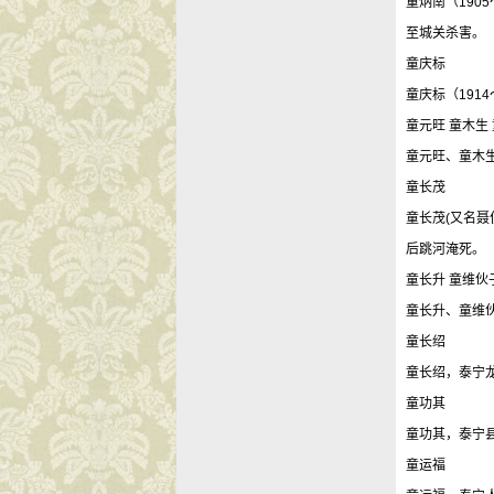
童炳南（190
至城关杀害。
童庆标
童庆标（191
童元旺 童木生
童元旺、童木生
童长茂
童长茂(又名聂
后跳河淹死。
童长升 童维伙
童长升、童维伙
童长绍
童长绍，泰宁龙
童功其
童功其，泰宁县
童运福