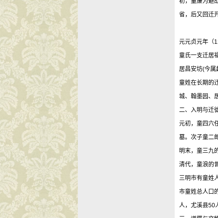
初，童廉为避
省，后又回迁
元元贞元年（1
童氏一支迁居福
居昌安坊(今属
童姓在长期的
城、翰墨园、
二、入明与迁
元初，童四六
墓。次子童二
明末，童三九
清代，童浪的
三明市有童姓人
市童姓总人口的
人，尤溪县50