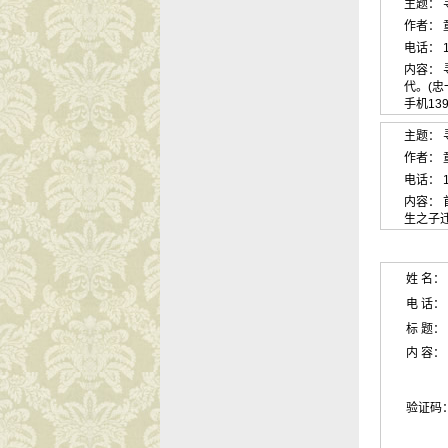
主题：
作者： 童善
电话： 1
内容：
代。(
手机139
主题： 
作者： 童善
电话： 1
内容：
生之子
姓 名：
电 话：
标 题：
内 容：
验证码