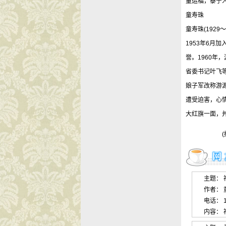
童运福，泰宁人
童寿珠
童寿珠(192
1953年6月
誉。1960年
省委书记叶飞等
娘子军改称游源
遭受迫害，心情
大红旗一面，
(摘自《三
主题： 
作者： 童明
电话： 1
内容：