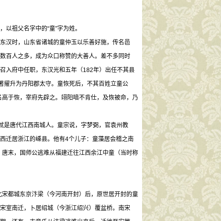
以祖父名字中的“童”字为姓。
东汉时，山东省诸城的童仲玉以乐善好施，传名邑
数百人之多，成为众口称赞的大善人。差不多同时
召入府中任职，东汉光和五年（182年）出任不其县
卓著擢升为丹阳郡太守。童恢死后，不其百姓立童公
名高于恢，宰府先辟之。翊阳喑不肯仕，及恢被命，乃
说就是唐代江西南城人。童宗说，字梦弼，官袁州教
西迁居浙江的嵊县。他有4个儿子：童藻居会稽之南
)。唐末，国师公逃难从福建迁往江西余江中童（当时称
破北宋都城东京汴梁（今河南开封）后，原世居开封的童
宋室南迁，卜居绍城（今浙江绍兴）覆盆桥。南宋