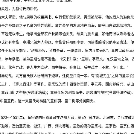
“颛顼生老童，子孙以王父字为氏，望出渤海。”
自风姓，为赫胥氏的后代。
有大夫胥童，他与周朝的权臣栾书、中行偃积怨很深。胥童被杀害，他的后人为避仇杀，
黄帝之孙颛顼之子老童为得姓始祖。童姓最早的发源地在渤海，即今山东省北部地方。
，百姓无以维生，他拿出全部家产长期赈恤灾民，结果九族乡里，赖他而得以活命者达
童氏还有童恢、童翊兄弟为人称颂。童恢曾任州郡小吏，司徒杨赐听说他奉公廉洁，便
恢任不其县令期间，“耕织种牧，皆有条章，一境清静，牢内连年无囚”。童恢以政绩
冢，年年祭祀。弟弟童翊也毫不逊色。《汉书》载：“童翊，字汉文，东汉童恢之弟，
昌长。化有异政，吏人生为立碑。闻举将丧，弃官归。后举茂才，不就。卒于家。”
时局动乱，北方童氏族人纷纷南下避难，迁徙至江南一带。有“南城先生”之称的童宗
江志》、《柳文音注》等著作。童宗说的第十四世孙童颐，字元养，因典郡绍兴，从山
；童菲山阴之型塘(今属湖塘镇)；童薪仕宋为刑部尚书，居舍浦竹院村(今属杨汛桥镇
开基中童童氏。这一支童氏与福建的童伯羽、童二树等分属同支。
1023～1031年)，童宗说的后裔童敏在汴州为官，举家迁居汴州。北宋末，金兵攻
下避难，迁徙至安徽、浙江、广西、湖北等地。童敏的裔孙童宗礼、童宗敬、童宗仁随