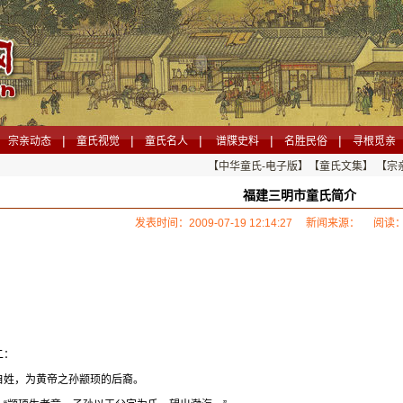
|
|
|
|
|
宗亲动态
童氏视觉
童氏名人
谱牒史料
名胜民俗
寻根觅亲
【中华童氏-电子版】
【童氏文集】
【宗
福建三明市童氏简介
发表时间：2009-07-19 12:14:27 新闻来源： 阅读：
二：
自姓，为黄帝之孙颛顼的后裔。