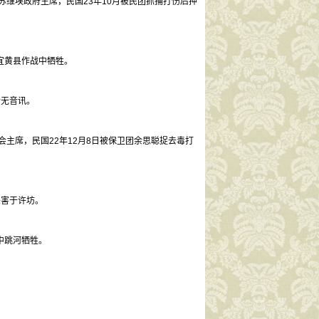
村苏维埃政府主席，民国23年10月被民团抓捕打伤后押
省宜黄县作战中牺牲。
后无音讯。
会主席，民国22年12月8日被保卫团余思聪捉去毒打
杀害于许坊。
中跳河牺牲。