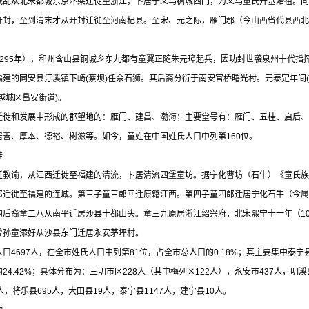
战乱从北宋都城东京汴梁迁徙至浙江，卜居于义乌稠城西门，为义乌童氏开基始祖。同
开封，至到清末才从开封迁徙至河南杞县。至宋、元之际，雁门郡（今山西省代县西北
295年），和州含山县铜城乡东九都有童翼正随朱元璋起兵，因功封世袭泉州十代指挥
建的同安县汀溪镇下崎(蔡坝)任佘石狮。其后裔分衍于南安官桥曙光村。元泰定年间(1
越城区昌安街道)。
迁徙和发展中形成的郡望地的：雁门、建昌、渤海；主要堂号有：雁门、五桂、启后、
居善、厚本、德裕、树滋等。如今，童姓在中国姓氏人口中列第160位。
徙
任教谕，从江西迁徙至福建的清流，卜居清流四堡童坊。据宁化曹坊（石牛）《童氏族
郎迁徙至福建的连城。第三子童三郎回迁原籍江西。第四子童四郎迁居宁化石牛（今属
的后裔童二八从南平迁居沙县十都山头。童三九原居浙江绍兴府，北宋熙宁十一年（10
曾孙童添好从沙县东门迁居永安茅坪村。
口4697人，在全市姓氏人口中列第81位，占全市总人口的0.18%；其主要集中泰宁
24.42%；具体分布为：三明市区228人（其中梅列区122人），永安市437人，明溪县
人，将乐县695人，大田县19人，泰宁县1147人，建宁县10人。