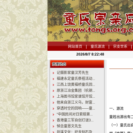
|
|
|
网站首页
童氏源流
宗支世系
2026/8/7 8:22:49
记摄影家童汉芳先生
福建永定童氏祭祖活动...
江西上饶黄福桥童氏回...
原浙江冶金集团（杭钢...
上海图书馆家谱馆开馆...
他来自浙江义乌，财富...
穿透时空的回响——童...
一、源流
“中国民间对日索赔第...
童姓出源出有
香港童三军自创灯谜3...
（一）童氏出
悼念童恩文先生
剡溪文化：护龙刻石及...