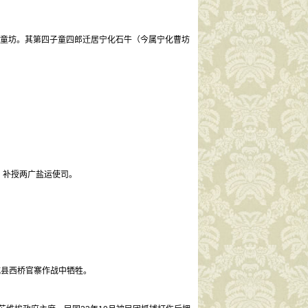
童坊。其第四子童四郎迁居宁化石牛（今属宁化曹坊
事，补授两广盐运使司。
连城县西桥官寨作战中牺牲。