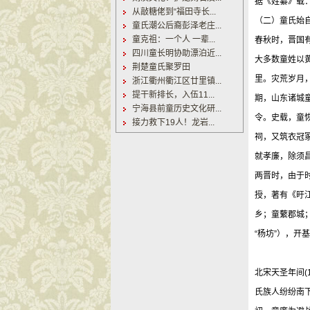
据《姓纂》载：
从敲糖佬到“福田寺长...
（二）童氏始
童氏潮公后裔彭泽老庄...
童克祖：一个人 一辈...
春秋时，晋国
四川童长明协助漂泊近...
大多数童姓以
荆楚童氏聚罗田
里。灾荒岁月
浙江衢州衢江区廿里镇...
提干新排长，入伍11...
期，山东诸城
宁海县前童历史文化研...
令。史载，童
接力救下19人！龙岩...
祠，又筑衣冠
就孝廉，除须
两晋时，由于
授，著有《旴
乡；童蘩郡城
“杨坊”），
北宋天圣年间(
氏族人纷纷南