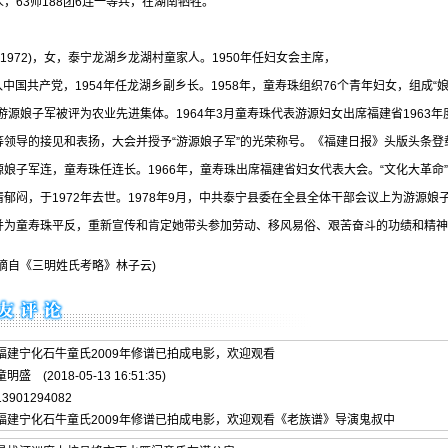
，63师188团6连一等兵，在湖南牺牲。
9～1972)，女，泰宁龙湖乡龙湖村童家人。1950年任妇女会主席，
加入中国共产党，1954年任龙湖乡副乡长。1958年，童寿珠组织76个青年妇女，组成
，游源娘子军被评为农业先进集体。1964年3月童寿珠代表游源妇女出席福建省196
领导的接见和表扬，大会并授予“游源娘子军”的光荣称号。《福建日报》头版头条登载
娘子军连，童寿珠任连长。1966年，童寿珠出席福建省妇女代表大会。“文化大革命”
郁闷，于1972年去世。1978年9月，中共泰宁县委在全县全体干部会议上为游源娘
并为童寿珠平反，重新宣传和肯定她带头参加劳动、移风易俗、艰苦奋斗的功绩和精神
明姓氏考略》林子云)
福建宁化石牛童氏2009年修谱已拍成电影，欢迎观看
盛 (2018-05-13 16:51:35)
3901294082
 福建宁化石牛童氏2009年修谱已拍成电影，欢迎观看《老族谱》导演鬼叔中