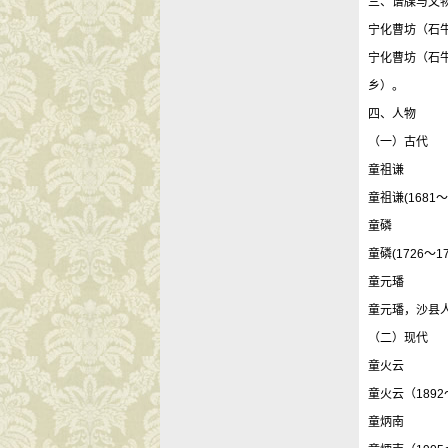
三、谱牒与文
宁化曹坊（石
宁化曹坊（石
乡）。
四、人物
（一）古代
童祖谦
童祖谦(168
童磷
童磷(1726
童元璠
童元璠，沙县人
（二）现代
童火云
童火云（189
童炳南