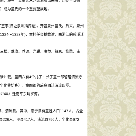
期，还有一支童氏从汴梁逃难出来后，迁徙至安徽
）成为童氏的一个重要望族地。
签事(旧址泉州指挥巷)，开基泉州童氏。后来，泉州
324～1328年)，童桂任会稽教谕，由浙江的慈溪迁
三松、萃涣、养源、光耀、廉益、敬思、惟馨、南
谱》载，童四六有4个儿子：长子童一郎留居清流守
宁化曹坊乡）。童四郎的后裔回迁清流四堡。
78年）迁南平东坑罗源。
县、清流县。其中，泰宁县有童姓人口1147人，占全
226人，沙县417人，清流县796人，宁化县672