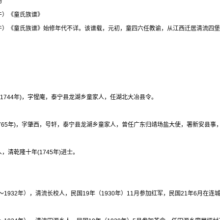
物
牛）《童氏族谱》
牛）《童氏族谱》始修年代不详。该谱载，元初，童四六任教谕，从江西迁居清流四堡
1～1744年)，字惺庵，泰宁县龙湖乡童家人，任湖北大冶县令。
～1765年)，字肇西，号轩，泰宁县龙湖乡童家人，曾任广东归靖场盐大使，署新安县
，清乾隆十年(1745年)进士。
2～1932年），清流长校人，民国19年（1930年）11月参加红军，民国21年6月在