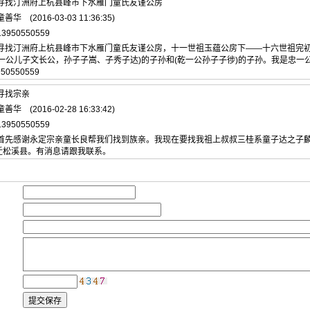
 寻找汀洲府上杭县峰市下水雁门童氏友谨公房
华 (2016-03-03 11:36:35)
3950550559
 寻找汀洲府上杭县峰市下水雁门童氏友谨公房，十一世祖玉蕴公房下——十六世祖完
忠一公儿子文长公，孙子子嵩、子秀子达)的子孙和(乾一公孙子子徏)的子孙。我是忠
50550559
寻找宗亲
华 (2016-02-28 16:33:42)
3950550559
 首先感谢永定宗亲童长良帮我们找到族亲。我现在要找我祖上叔叔三桂系童子达之子
迁松溪县。有消息请跟我联系。
：