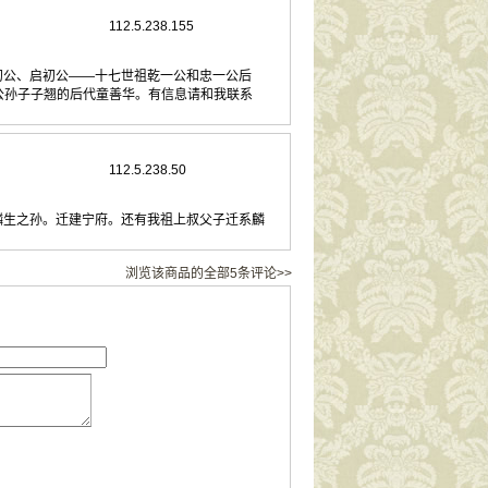
112.5.238.155
初公、启初公——十七世祖乾一公和忠一公后
一公孙子子翘的后代童善华。有信息请和我联系
112.5.238.50
麟生之孙。迁建宁府。还有我祖上叔父子迁系麟
浏览该商品的全部5条评论>>