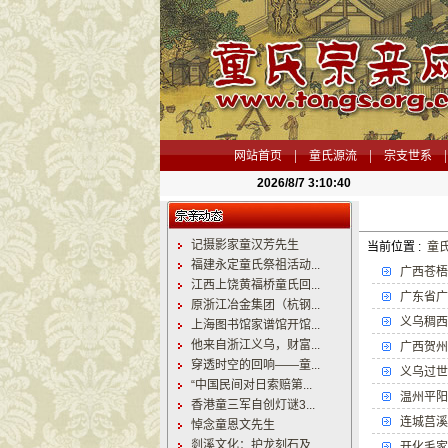
|
|
|
网站首页
童氏源流
宗支世系
2026/8/7 3:10:40
记摄影家童汉芳先生
当前位置 :
童
福建永定童氏祭祖活动...
广西苍梧
江西上饶黄福桥童氏回...
广东省广
原浙江冶金集团（杭钢...
义乌稠西
上海图书馆家谱馆开馆...
他来自浙江义乌，财富...
广西贺州
穿透时空的回响——童...
义乌过世
“中国民间对日索赔第...
温州平阳
香港童三军自创灯谜3...
连城莒溪
悼念童恩文先生
剡溪文化：护龙刻石及...
开化毛家