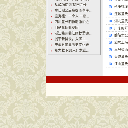
从敲糖佬到“福田寺长...
永康桃溪
童氏潮公后裔彭泽老庄...
连城童氏
童克祖：一个人 一辈...
湖北童氏
四川童长明协助漂泊近...
荆楚童氏聚罗田
广东封开
浙江衢州衢江区廿里镇...
醴陵童公
提干新排长，入伍11...
旅居上海
宁海县前童历史文化研...
义乌稠西
接力救下19人！龙岩...
香港童氏
江山童氏