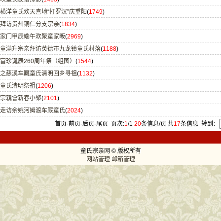
横洋童氏欢天喜地“打罗汉”庆重阳
(
1749
)
拜访贵州铜仁分支宗亲
(
1834
)
家门甲辰端午欢聚童家畈
(
2969
)
童满升宗亲拜访英德市九龙镇童氏村落
(
1188
)
富珍诞辰260周年祭（组图）
(
1544
)
之慈溪车厩童氏清明回乡寻祖
(
1132
)
童氏清明祭祖
(
1206
)
宗親會新春小聚
(
2101
)
走访余姚河姆渡车厩童氏
(
2024
)
首页-
前页-
后页-
尾页
页次:
1
/1
20
条信息/页 共
17
条信息
转到：
童氏宗亲网 © 版权所有
网站管理
邮箱管理