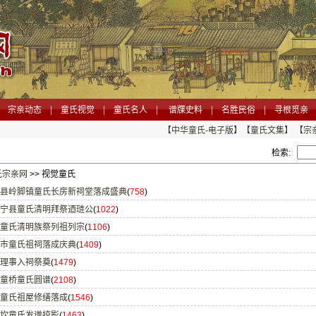
|
|
|
|
|
宗亲动态
童氏视觉
童氏名人
谱牒史料
名胜民俗
寻根觅亲
【中华童氏-电子版】
【童氏文集】
【宗
检索:
氏宗亲网
>> 视觉童氏
县岭脚镇童氏长房新祠堂落成盛典
(
758
)
宁县童氏清明拜祭迺琏公
(
1022
)
童氏清明族祭列祖列宗
(
1106
)
市童氏祖祠落成庆典
(
1409
)
理事入祠祭奠
(
1479
)
童桥童氏圆谱
(
2108
)
童氏祖屋修缮落成
(
1546
)
坎童氏发谱掠影
(
1463
)