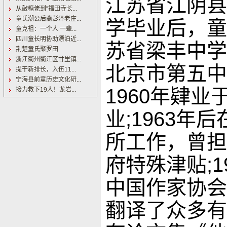
江苏省江阴县
从敲糖佬到“福田寺长...
童氏潮公后裔彭泽老庄...
学毕业后，童
童克祖：一个人 一辈...
四川童长明协助漂泊近...
苏省梁丰中学
荆楚童氏聚罗田
浙江衢州衢江区廿里镇...
北京市第五中
提干新排长，入伍11...
宁海县前童历史文化研...
1960年肄
接力救下19人！龙岩...
业;1963
所工作，曾担
府特殊津贴;1
中国作家协会
翻译了众多有