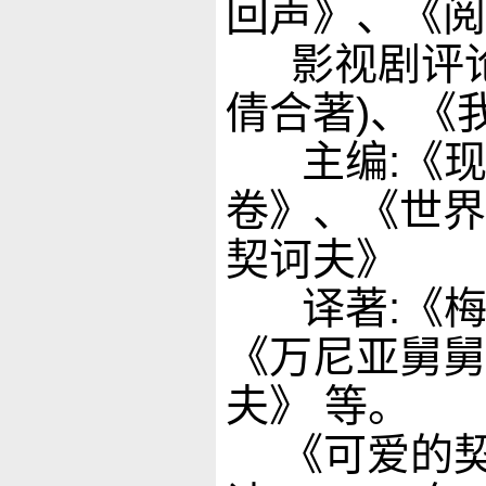
回声》、《阅
影视剧评
倩合著)、《
主编
:《
卷》、《世界
契诃夫》
译著
:《
《万尼亚舅舅
夫》 等。
《可爱的契