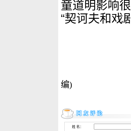
童道明影响很
“契诃夫和戏剧
(
编)
姓 名：