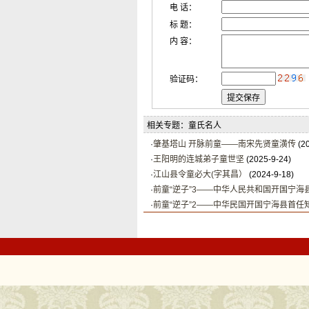
电 话：
标 题：
内 容：
验证码：
相关专题：童氏名人
·
肇基塔山 开脉前童——南宋先贤童潢传
(20
·
王阳明的连城弟子童世坚
(2025-9-24)
·
江山县令童必大(字其昌）
(2024-9-18)
·
前童“逆子”3——中华人民共和国开国宁海
·
前童“逆子”2——中华民国开国宁海县首任