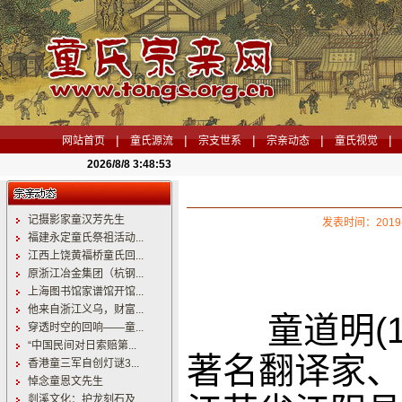
|
|
|
|
|
网站首页
童氏源流
宗支世系
宗亲动态
童氏视觉
2026/8/8 3:48:54
记摄影家童汉芳先生
发表时间：2019
福建永定童氏祭祖活动...
江西上饶黄福桥童氏回...
原浙江冶金集团（杭钢...
上海图书馆家谱馆开馆...
他来自浙江义乌，财富...
童道明
(
穿透时空的回响——童...
“中国民间对日索赔第...
著名翻译家、
香港童三军自创灯谜3...
悼念童恩文先生
剡溪文化：护龙刻石及...