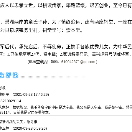
族人以忠孝立世，以耕读传家，筚路蓝缕，艰苦创业，至今已有
，巢湖两岸的童氏子孙，为了慎终追远，建有两座祠堂，一座在
为县泉塘镇务里村。祠堂堂号：崇本堂。
军后代，承先启后，不辱使命，正携手各族优秀儿女，为中华民
：1.已传承至第27代，贤字辈；2.家谱解密显示，童兴虎爵号明威将军
童朝品
供稿
邮箱：
610042371@qq.com
)
寻根
平 (2021-09-23 17:46:29)
8210029114
 大家好，根据族谱，我爷爷名字的中间是达字辈，我父亲是天字辈、我是朝字辈。想
0029114，目前我是定居在墨尔本。
 家谱因战乱丢失，想寻根
婷 (2020-03-28 0:59:26)