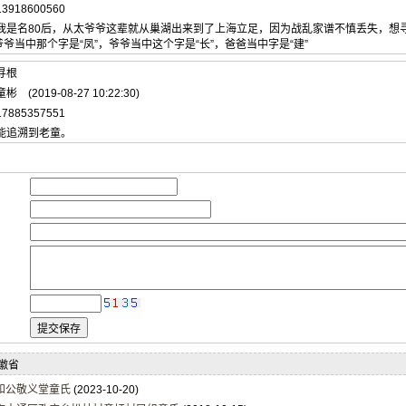
3918600560
 我是名80后，从太爷爷这辈就从巢湖出来到了上海立足，因为战乱家谱不慎丢失，想
爷当中那个字是“凤”，爷爷当中这个字是“长”，爸爸当中字是“建”
寻根
 (2019-08-27 10:22:30)
7885357551
 能追溯到老童。
：
徽省
和公敬义堂童氏
(2023-10-20)