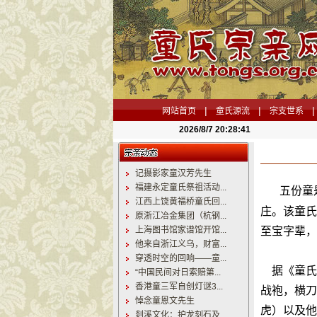
|
|
|
网站首页
童氏源流
宗支世系
2026/8/7 20:28:42
记摄影家童汉芳先生
福建永定童氏祭祖活动...
五份童
江西上饶黄福桥童氏回...
庄。该童氏
原浙江冶金集团（杭钢...
上海图书馆家谱馆开馆...
至宝字辈，
他来自浙江义乌，财富...
穿透时空的回响——童...
据《童氏宗
“中国民间对日索赔第...
香港童三军自创灯谜3...
战袍，横刀
悼念童恩文先生
虎）以及他
剡溪文化：护龙刻石及...