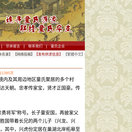
|
|
|
宗亲留言
联系我们
童氏企业
亲名录】
【网络投稿】
【发布供求信息】
【繁體中文】
11385次
境内及其周边地区童氏聚居的多个村
达天朝。忠孝传家宝，贤才正国豪。传
勇将军”称号。长子童安国，再披家父
胜国带着长兄的两个儿子（兴龙、兴
，其中，兴虎份定居在巢湖北岸柘皋至