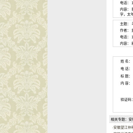
电话： 1
内容：
字，太爷
主题： 
作者： 童彬
电话： 1
内容：
姓 名：
电 话：
标 题：
内 容：
验证码
相关专题：安
·
安徽望江仲