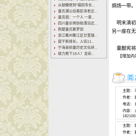
从敲糖佬到“福田寺长...
烔炀一带。
童氏潮公后裔彭泽老庄...
童克祖：一个人 一辈...
明末清初
四川童长明协助漂泊近...
荆楚童氏聚罗田
另一座在无
浙江衢州衢江区廿里镇...
提干新排长，入伍11...
宁海县前童历史文化研...
童猷宪将
接力救下19人！龙岩...
【增加内容
(
主题： 
作者： 童朝
电话： 1
内容：
1821
主题：
作者： 童玉