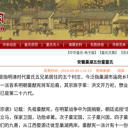
|
|
|
|
|
宗亲动态
童氏视觉
童氏名人
谱牒史料
名胜民俗
寻根觅亲
【中华童氏-电子版】
【童氏文集】
【宗
安徽巢湖五份童童氏
发表时间：2016-05-06 1:41:15 新闻来源： 阅读：
是指明清时代童氏五兄弟居住的五个村庄，今泛指巢湖市庙岗乡
一派皆系明朝童猷宪将军后裔，其宗族字辈：洪文开万祀，懋业
已是第二十六代。
谱》记载：先祖童猷宪，在明蒙战争中为国捐躯，朝廷追授“忠
立马，保家卫国，功勋卓著。次子童定国，三子童兴国，四子童
们的九善，从江西婺源迁徙至巢湖两岸。童猷宪一派计有十一份