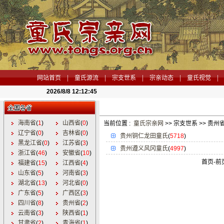
|
|
|
|
|
网站首页
童氏源流
宗支世系
宗亲动态
童氏视觉
2026/8/8 12:12:46
海南省
(
1
)
山西省
(
0
)
当前位置 :
童氏宗亲网
>> 宗支世系 >> 贵州
辽宁省
(
0
)
吉林省
(
0
)
贵州铜仁龙田童氏
(
5718
)
黑龙江省
(
0
)
江苏省
(
3
)
贵州遵义风冈童氏
(
4997
)
浙江省
(
46
)
安徽省
(
10
)
首页-
前
福建省
(
15
)
江西省
(
4
)
山东省
(
5
)
河南省
(
3
)
湖北省
(
13
)
河北省
(
0
)
广东省
(
5
)
广西区
(
3
)
四川省
(
8
)
贵州省
(
2
)
云南省
(
3
)
陕西省
(
1
)
甘肃省
(
2
)
青海省
(
1
)