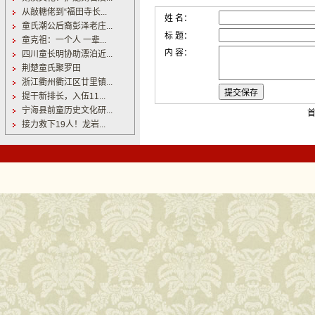
从敲糖佬到“福田寺长...
姓 名：
童氏潮公后裔彭泽老庄...
标 题：
童克祖：一个人 一辈...
内 容：
四川童长明协助漂泊近...
荆楚童氏聚罗田
浙江衢州衢江区廿里镇...
提干新排长，入伍11...
宁海县前童历史文化研...
首
接力救下19人！龙岩...