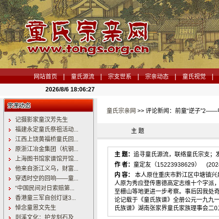
|
|
|
|
|
网站首页
童氏源流
宗支世系
宗亲动态
童氏视觉
2026/8/6 18:06:28
童氏宗亲网
>> 评论新闻：前童“逆子”2
记摄影家童汉芳先生
福建永定童氏祭祖活动...
主 题
江西上饶黄福桥童氏回...
原浙江冶金集团（杭钢...
主 题：
追寻童氏源流，联络童氏宗支；
上海图书馆家谱馆开馆...
作 者：
童定友（15223938629） (2024-0
他来自浙江义乌，财富...
内 容：
本人原住重庆市黔江区中塘镇兴
穿透时空的回响——童...
人原为秀应登传惠德高定志维十个字派
“中国民间对日索赔第...
至栅山等地更进一步考察。事后因我处
香港童三军自创灯谜3...
论记载于《童氏族谱》全册公元一九九
悼念童恩文先生
氏族谱》湖南张家界童氏家族理事会二0
剡溪文化：护龙刻石及...