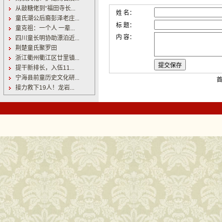
从敲糖佬到“福田寺长...
姓 名：
童氏潮公后裔彭泽老庄...
标 题：
童克祖：一个人 一辈...
内 容：
四川童长明协助漂泊近...
荆楚童氏聚罗田
浙江衢州衢江区廿里镇...
提干新排长，入伍11...
宁海县前童历史文化研...
首
接力救下19人！龙岩...