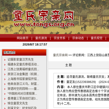
|
|
|
|
|
网站首页
童氏源流
宗支世系
宗亲动态
童氏视觉
2026/8/7 18:17:58
童氏宗亲网
>> 评论新闻：江西上饶铅山县
记摄影家童汉芳先生
福建永定童氏祭祖活动...
主 题
江西上饶黄福桥童氏回...
原浙江冶金集团（杭钢...
主 题：
追寻童氏源流，联络童氏宗支；
上海图书馆家谱馆开馆...
作 者：
童定友(15223938629) (2024-04
他来自浙江义乌，财富...
内 容：
本人原住重庆市黔江区中塘镇兴泉
穿透时空的回响——童...
族人原为秀应登传惠德高定志维十个字派
“中国民间对日索赔第...
论有误，即共谱为元启永昌秀应登传惠
香港童三军自创灯谜3...
正为秀应登传惠德高定志维，绍先思国胜
悼念童恩文先生
年)十二月。
剡溪文化：护龙刻石及...