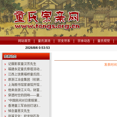
|
|
|
|
|
网站首页
童氏源流
宗支世系
宗亲动态
童氏视觉
2026/8/6 0:53:54
记摄影家童汉芳先生
发表时间：
福建永定童氏祭祖活动...
江西上饶黄福桥童氏回...
原浙江冶金集团（杭钢...
上海图书馆家谱馆开馆...
他来自浙江义乌，财富...
穿透时空的回响——童...
“中国民间对日索赔第...
香港童三军自创灯谜3...
悼念童恩文先生
剡溪文化：护龙刻石及...