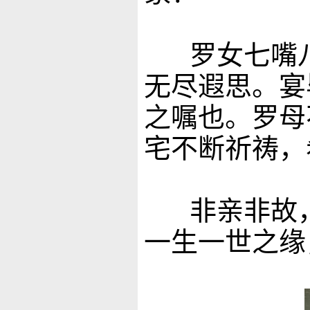
罗女七嘴八
无尽遐思。宴
之嘱也。罗母
宅不断祈祷，
非亲非故，
一生一世之缘