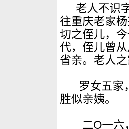
老人不识
往重庆老家杨
切之侄儿，今
代，侄儿曾从
省亲。老人之
罗女五家，皆
胜似亲姨。
二O一六