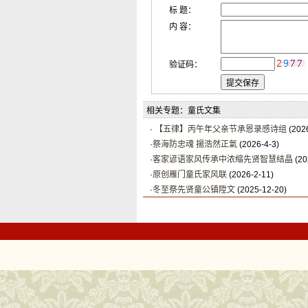
标 题：
内 容：
验证码：
相关专题：童氏文集
·
【五律】丙午年父亲节承恩录感诗组
(2026
·
祭海防忠魂 揚浩然正氣
(2026-4-3)
·
客家谚语家风传承中浓缩先贤智慧结晶
(20
·
原创雁门童氏家风联
(2026-2-11)
·
冬至祭先贤童公镇陞文
(2025-12-20)