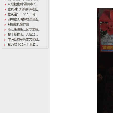
从敲糖佬到“福田寺长...
童氏潮公后裔彭泽老庄...
童克祖：一个人 一辈...
四川童长明协助漂泊近...
荆楚童氏聚罗田
浙江衢州衢江区廿里镇...
提干新排长，入伍11...
宁海县前童历史文化研...
接力救下19人！龙岩...