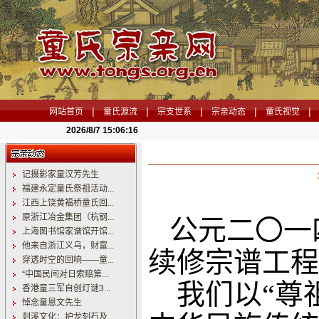
|
|
|
|
|
网站首页
童氏源流
宗支世系
宗亲动态
童氏视觉
2026/8/7 15:06:17
记摄影家童汉芳先生
福建永定童氏祭祖活动...
江西上饶黄福桥童氏回...
原浙江冶金集团（杭钢...
公元二〇一
上海图书馆家谱馆开馆...
他来自浙江义乌，财富...
续修宗谱工程
穿透时空的回响——童...
“中国民间对日索赔第...
我们以“尊祖
香港童三军自创灯谜3...
悼念童恩文先生
剡溪文化：护龙刻石及...