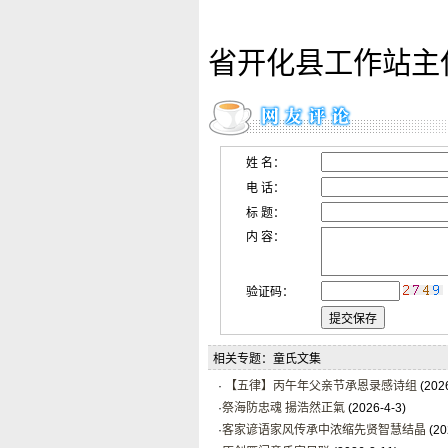
省开化县工作站主
姓 名：
电 话：
标 题：
内 容：
验证码：
相关专题：童氏文集
·
【五律】丙午年父亲节承恩录感诗组
(2026
·
祭海防忠魂 揚浩然正氣
(2026-4-3)
·
客家谚语家风传承中浓缩先贤智慧结晶
(20