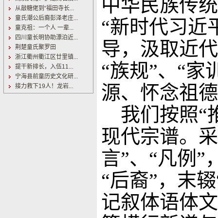
中华民族传统
从敲糖佬到“福田寺长...
童氏潮公后裔彭泽老庄...
“新时代习近
童克祖：一个人 一辈...
四川童长明协助漂泊近...
导，汲取近代宗
荆楚童氏聚罗田
浙江衢州衢江区廿里镇...
“族规”、“家
提干新排长，入伍11...
宁海县前童历史文化研...
源、怀念祖德
接力救下19人！龙岩...
我们按照“推
现代宗谱。采
言”、“凡例”
“后裔”，末辍
记叙体语体文