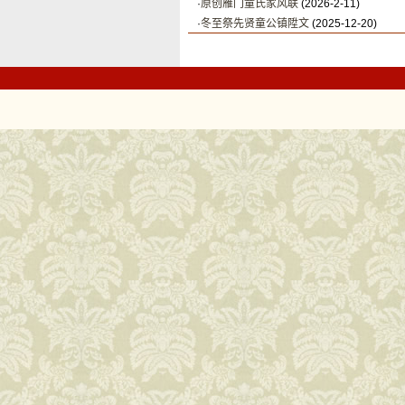
·
原创雁门童氏家风联
(2026-2-11)
·
冬至祭先贤童公镇陞文
(2025-12-20)